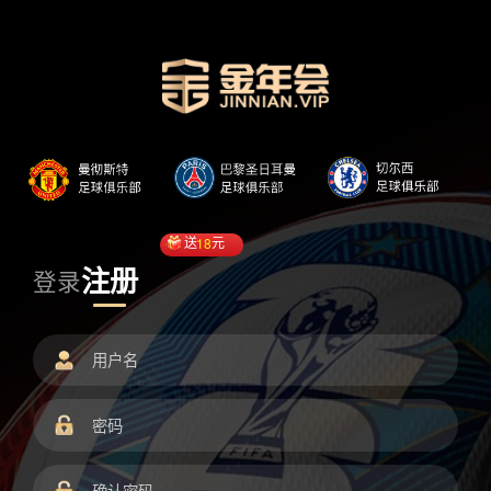
送
18
元
注册
登录